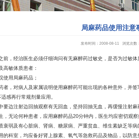
局麻药品使用注意
发布时间：2008-08-11
浏览次数
之前，经治医生必须仔细询问有无麻醉药过敏史，是否为过敏体
及高敏体质患者：
院使用局麻药品；
药者，对病人及家属说明使用麻醉药可能出现的各种意外，并签
不适感再行常规剂量应用。
中要边注射边回抽观察有无回血，坚持回抽无血，再缓慢注射麻
生，无论何种患者，应用麻醉药品
20
分钟内，医生均应密切观察
质衰弱及有心脏病、肾病、糖尿病、严重贫血、维生素缺乏等病
用的科室，均应备好肾上腺素、氧气等急救药品及物品，以防意