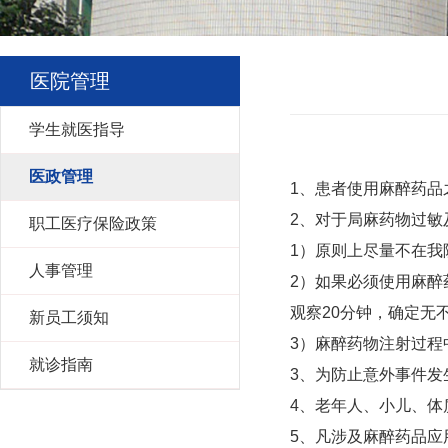
医院管理
学生就医指导
医政管理
1
、患者使用麻醉药品
2
、对于局麻药物过敏
职工医疗保险政策
1
）原则上尽量不在我
人事管理
2
）如果必须使用麻醉
观察
20
分钟，确定无
新员工须知
3
）麻醉药物注射过程
就诊指南
3
、为防止意外事件发
4
、老年人、小儿、体
5
、凡涉及麻醉药品应