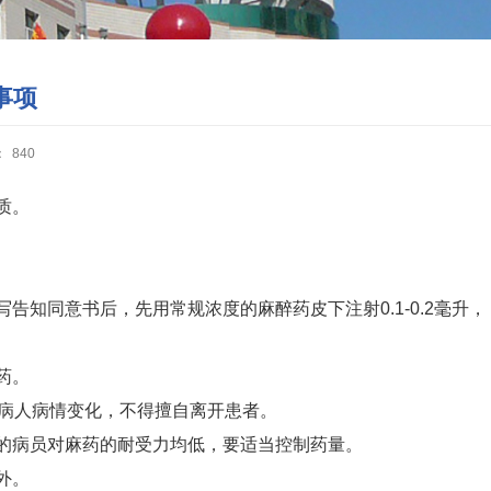
事项
：
840
质。
写告知同意书后，先用常规浓度的麻醉药皮下注射
0.1-0.2
毫升，
药。
病人病情变化，不得擅自离开患者。
的病员对麻药的耐受力均低，要适当控制药量。
外。