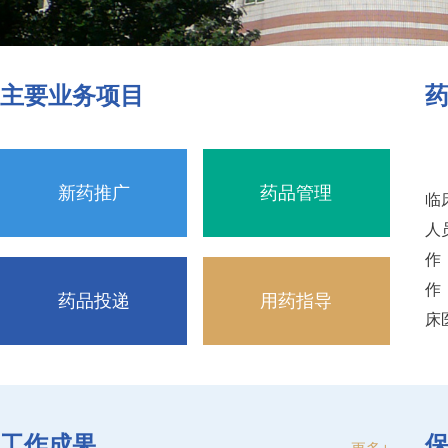
主要业务项目
新药推广
药品管理
临
人
作
作
药品投递
用药指导
床
工作成果