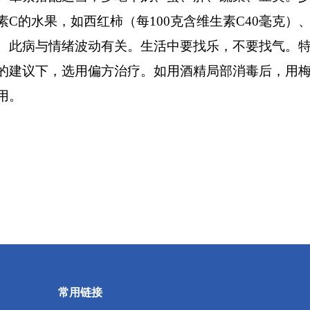
素
C
的水果，如西红柿（每
100
克
含维生素
C40
毫克）
此病与情绪波动有关。生活中要找乐，不要找气。特
建议下，选用偏方治疗。如用酒精局部消毒后，用梅
用。
常用链接