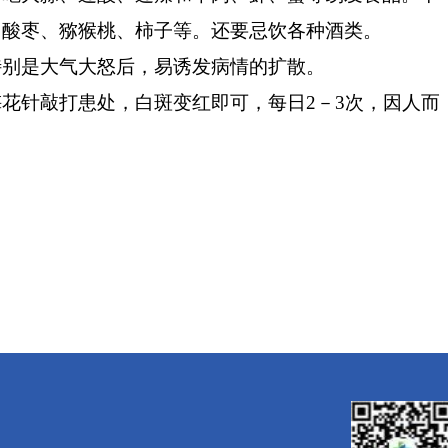
、酸枣、猕猴桃、柿子等。还要忌饮各种酒类。
别是大气大怒后，易诱发病情的扩散。
花针敲打患处，白斑变红即可，每日
2
－
3
次，因人而