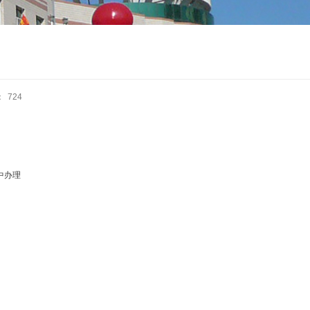
：
724
中办理