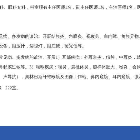
科、眼科专科，科室现有主任医师
1名，副主任医师1名，主治医师1名
见病、多发病的诊治
。
开展结膜炎、角膜炎、视疲劳、白内障、角膜异物
设备，眼压计，裂隙灯，眼底镜，验光仪等。
常见病、多发病的诊治
。
开展
1
）
耳部疾病：外耳道炎，疖肿，中耳炎，
鼻黏膜过敏等。
3
）
咽喉疾病：咽炎，扁桃体炎，腺样体肥大，喉炎，会
、声导抗），奥林巴斯纤维喉镜及图像工作站、鼻内窥镜、耳内窥镜、微
6、222室
。