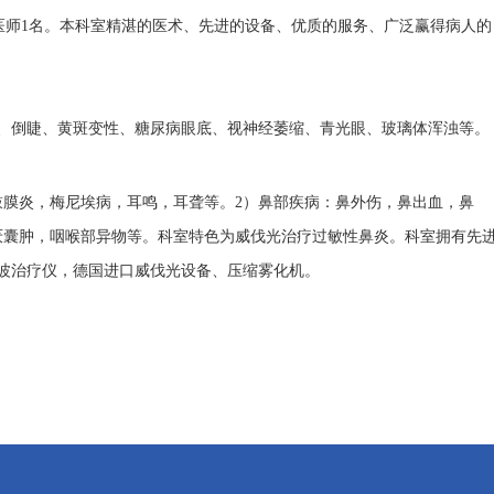
，医师1名。本科室精湛的医术、先进的设备、优质的服务、广泛赢得病人的
、倒睫、黄斑变性、糖尿病眼底、视神经萎缩、青光眼、玻璃体浑浊等。
鼓膜炎，梅尼埃病，耳鸣，耳聋等。
2
）
鼻部疾病：鼻外伤，鼻出血，鼻
厌囊肿，咽喉部异物等。科室特色
为
威伐光治疗过敏性鼻炎
。
科室拥有先
波治疗仪，德国进口威伐光设备、压缩雾化机。