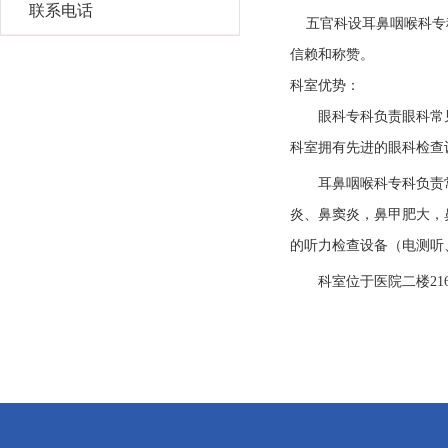
联系电话
五官科设耳鼻咽喉科专
信赖和称赞。
科室优势：
眼科
专科
负责眼科常
科室拥有先进的眼科检查
耳鼻咽喉科
专科
负责
炎、鼻窦炎，鼻甲肥大，
的听力检查设备（电测听
科室位于医院
二楼
21