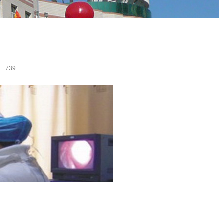
：
739