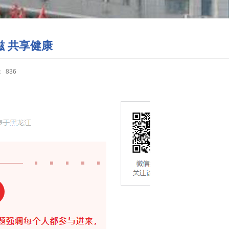
 共享健康
：
836