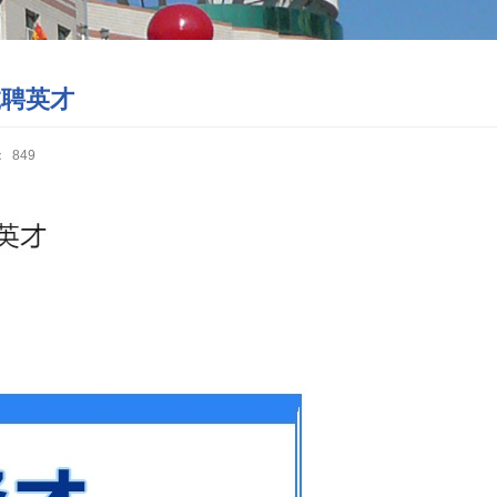
诚聘英才
：
849