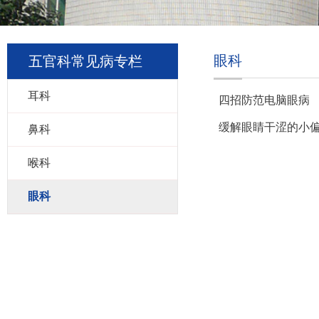
眼科
五官科常见病专栏
耳科
四招防范电脑眼病
缓解眼睛干涩的小
鼻科
喉科
眼科