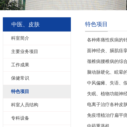
特色项目
中医、皮肤
科室简介
各种疼痛性疾病的
面神经炎、膈肌痉
主要业务项目
颈椎病腰椎病的综
工作成果
脑动脉硬化、眩晕
保健常识
中风偏瘫、失语、
特色项目
失眠、植物功能神
电离子治疗各种皮
科室人员结构
免疫埋植治疗扁平
专科设备
中药熏蒸机